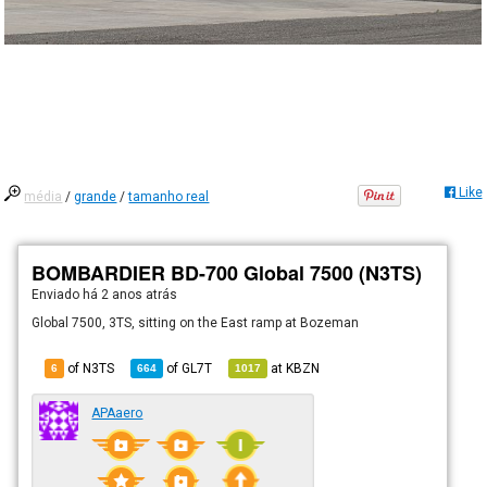
Like
média
/
grande
/
tamanho real
BOMBARDIER BD-700 Global 7500 (N3TS)
Enviado há
2 anos atrás
Global 7500, 3TS, sitting on the East ramp at Bozeman
of N3TS
of
GL7T
at
KBZN
6
664
1017
APAaero