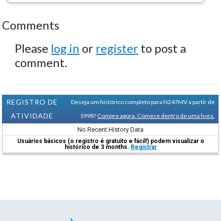
Comments
Please
log in
or
register
to post a
comment.
REGISTRO DE
Deseja um histórico completo para N247MV a partir de
ATIVIDADE
1998?
Compre agora. Comece dentro de uma hora.
No Recent History Data
Usuários básicos (o registro é gratuito e fácil!) podem visualizar o
histórico de 3 months.
Registrar