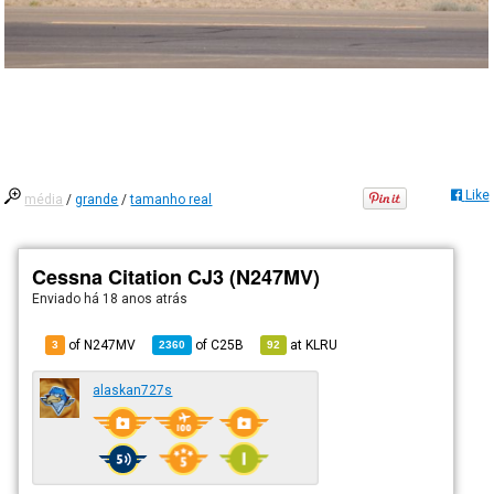
Like
média
/
grande
/
tamanho real
Cessna Citation CJ3 (N247MV)
Enviado há
18 anos atrás
of N247MV
of
C25B
at
KLRU
3
2360
92
alaskan727s