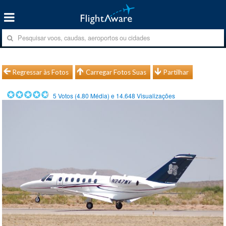
Regressar às Fotos
Carregar Fotos Suas
Partilhar
5
Votos (
4.80
Média) e
14.648
Visualizações