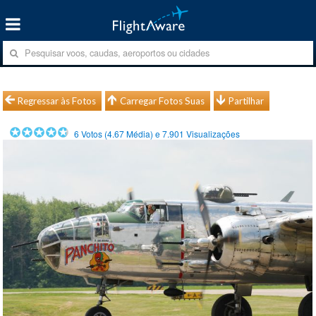
Regressar às Fotos
Carregar Fotos Suas
Partilhar
6
Votos (
4.67
Média) e
7.901
Visualizações