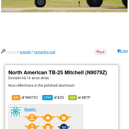
Like
média
/
grande
/
tamanho real
North American TB-25 Mitchell (N9079Z)
Enviado há
16 anos atrás
Nice reflections in the polished aluminum
of N9079Z
of
B25
at
KBTP
147
1763
418
Steel61