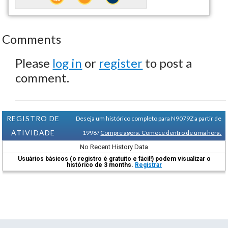
Comments
Please
log in
or
register
to post a
comment.
REGISTRO DE
Deseja um histórico completo para N9079Z a partir de
ATIVIDADE
1998?
Compre agora. Comece dentro de uma hora.
No Recent History Data
Usuários básicos (o registro é gratuito e fácil!) podem visualizar o
histórico de 3 months.
Registrar