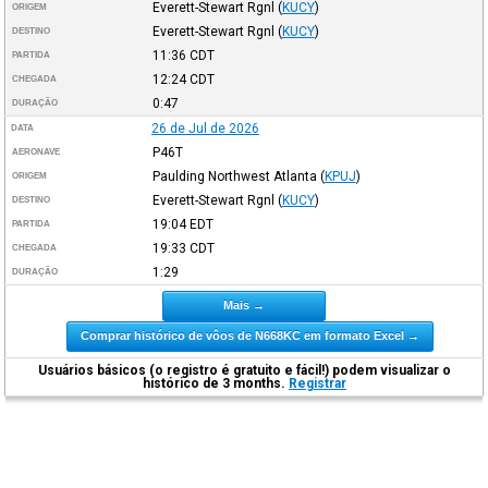
Everett-Stewart Rgnl
(
KUCY
)
ORIGEM
Everett-Stewart Rgnl
(
KUCY
)
DESTINO
11:36
CDT
PARTIDA
12:24
CDT
CHEGADA
0:47
DURAÇÃO
26 de Jul de 2026
DATA
P46T
AERONAVE
Paulding Northwest Atlanta
(
KPUJ
)
ORIGEM
Everett-Stewart Rgnl
(
KUCY
)
DESTINO
19:04
EDT
PARTIDA
19:33
CDT
CHEGADA
1:29
DURAÇÃO
Mais →
Comprar histórico de vôos de N668KC em formato Excel →
Usuários básicos (o registro é gratuito e fácil!) podem visualizar o
histórico de 3 months.
Registrar