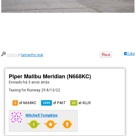
Like
média
/
tamanho real
Piper Malibu Meridian (N668KC)
Enviado há
3 anos atrás
Taxiing for Runway 29 8/13/22
of N668KC
of
P46T
at
KLLR
3
1699
24
Mitchell Tompkins