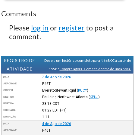
Comments
Please
log in
or
register
to post a
comment.
REGISTRO DE
Deseja um histórico completo para N668KC a partir de
ATIVIDADE
1998?
Compre agora. Comece dentro de uma hora.
7 de Ago de 2026
DATA
P46T
AERONAVE
Everett-Stewart Rgnl
(
KUCY
)
ORIGEM
Paulding Northwest Atlanta
(
KPUJ
)
DESTINO
23:18
CDT
PARTIDA
01:29
EDT
(+1)
CHEGADA
1:11
DURAÇÃO
4 de Ago de 2026
DATA
P46T
AERONAVE