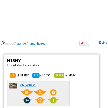
Like
média
/
grande
/
tamanho real
N18NY —
Enviado há
3 anos atrás
of N18NY
of
G450
at
KPHX
13
218
20785
ChrisG8991