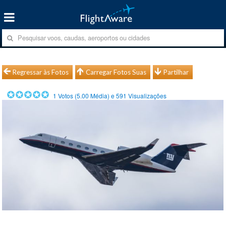
Regressar às Fotos
Carregar Fotos Suas
Partilhar
1
Votos (
5.00
Média) e
591
Visualizações