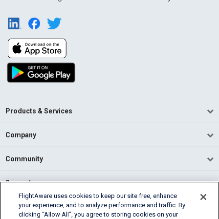
Products & Services
Company
Community
Support
FlightAware uses cookies to keep our site free, enhance
your experience, and to analyze performance and traffic. By
English (USA)
clicking “Allow All”, you agree to storing cookies on your
2026 FlightAware