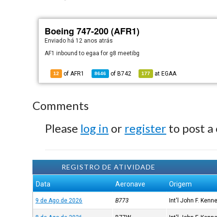
Boeing 747-200 (AFR1)
Enviado há
12 anos atrás
AF1 inbound to egaa for g8 meetibg
of AFR1
of
B742
at
EGAA
12
8646
177
Comments
Please
log in
or
register
to post a
REGISTRO DE ATIVIDADE
Data
Aeronave
Origem
9 de Ago de 2026
B773
Int'l John F. Kenn