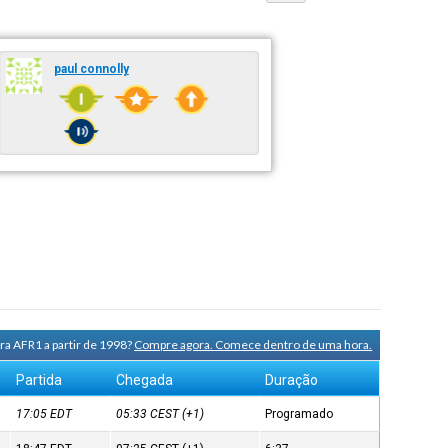
paul connolly
ra AFR1 a partir de 1998?
Compre agora. Comece dentro de uma hora.
Partida
Chegada
Duração
17:05
EDT
05:33
CEST
(+1)
Programado