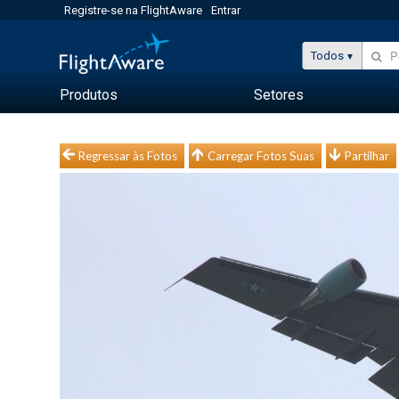
Registre-se na FlightAware
Entrar
Todos
Produtos
Setores
Regressar às Fotos
Carregar Fotos Suas
Partilhar