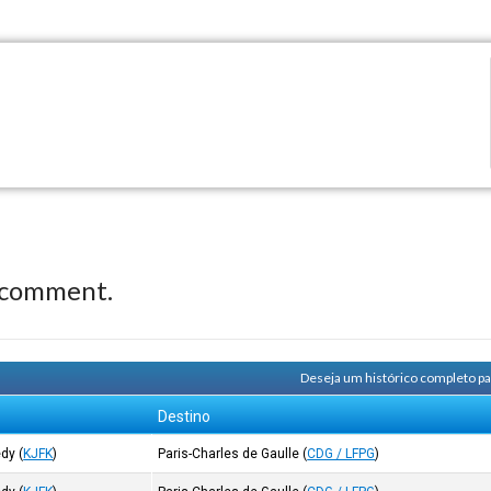
 comment.
Deseja um histórico completo pa
Destino
edy
(
KJFK
)
Paris-Charles de Gaulle
(
CDG / LFPG
)