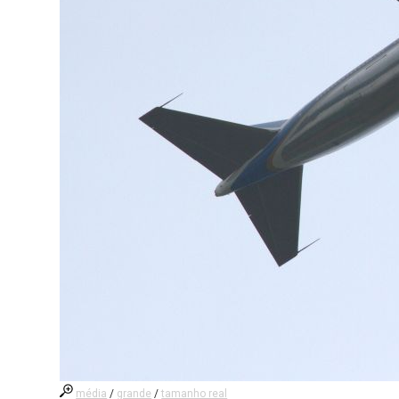
média
/
grande
/
tamanho real