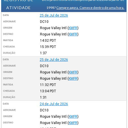
ATIVIDADE
1998?
Compre agora. Comece dentro de uma hora.
25 de Jul de 2026
DATA
DC10
AERONAVE
Rogue Valley Intl
(
KMFR
)
ORIGEM
Rogue Valley Intl
(
KMFR
)
DESTINO
14:02
PDT
PARTIDA
15:39
PDT
CHEGADA
1:37
DURAÇÃO
25 de Jul de 2026
DATA
DC10
AERONAVE
Rogue Valley Intl
(
KMFR
)
ORIGEM
Rogue Valley Intl
(
KMFR
)
DESTINO
11:32
PDT
PARTIDA
13:04
PDT
CHEGADA
1:31
DURAÇÃO
24 de Jul de 2026
DATA
DC10
AERONAVE
Rogue Valley Intl
(
KMFR
)
ORIGEM
Rogue Valley Intl
(
KMFR
)
DESTINO