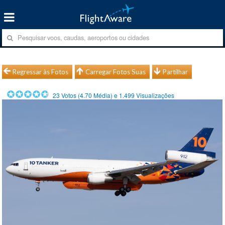
Regressar às Fotos
Carregar Fotos Suas
Partilhar
23
Votos (
4.70
Média) e
1.499
Visualizações