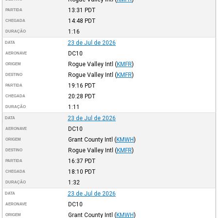
13:31
PDT
PARTIDA
14:48
PDT
CHEGADA
1:16
DURAÇÃO
23 de Jul de 2026
DATA
DC10
AERONAVE
Rogue Valley Intl
(
KMFR
)
ORIGEM
Rogue Valley Intl
(
KMFR
)
DESTINO
19:16
PDT
PARTIDA
20:28
PDT
CHEGADA
1:11
DURAÇÃO
23 de Jul de 2026
DATA
DC10
AERONAVE
Grant County Intl
(
KMWH
)
ORIGEM
Rogue Valley Intl
(
KMFR
)
DESTINO
16:37
PDT
PARTIDA
18:10
PDT
CHEGADA
1:32
DURAÇÃO
23 de Jul de 2026
DATA
DC10
AERONAVE
Grant County Intl
(
KMWH
)
ORIGEM