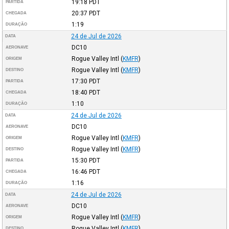
19:18
PDT
PARTIDA
20:37
PDT
CHEGADA
1:19
DURAÇÃO
24 de Jul de 2026
DATA
DC10
AERONAVE
Rogue Valley Intl
(
KMFR
)
ORIGEM
Rogue Valley Intl
(
KMFR
)
DESTINO
17:30
PDT
PARTIDA
18:40
PDT
CHEGADA
1:10
DURAÇÃO
24 de Jul de 2026
DATA
DC10
AERONAVE
Rogue Valley Intl
(
KMFR
)
ORIGEM
Rogue Valley Intl
(
KMFR
)
DESTINO
15:30
PDT
PARTIDA
16:46
PDT
CHEGADA
1:16
DURAÇÃO
24 de Jul de 2026
DATA
DC10
AERONAVE
Rogue Valley Intl
(
KMFR
)
ORIGEM
Rogue Valley Intl
(
KMFR
)
DESTINO