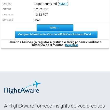
Grant County Intl
(
KMWH
)
DESTINO
12:52
PDT
PARTIDA
13:32
PDT
CHEGADA
0:40
DURAÇÃO
Mais →
Comprar histórico de vôos de N522AX em formato Excel →
Usuários básicos (o registro é gratuito e fácil!) podem visualizar o
histórico de 3 months.
Registrar
A FlightAware fornece insights de voo precisos