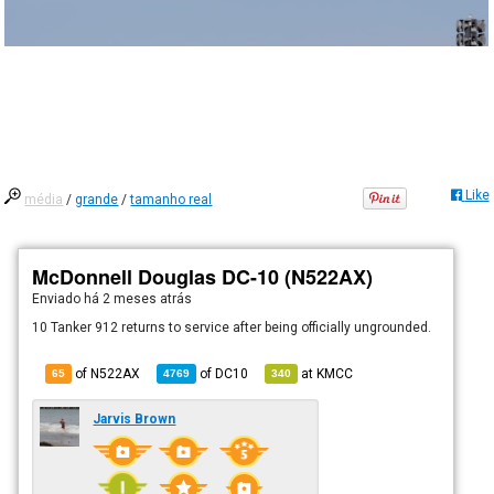
Like
média
/
grande
/
tamanho real
McDonnell Douglas DC-10 (N522AX)
Enviado há
2 meses atrás
10 Tanker 912 returns to service after being officially ungrounded.
of N522AX
of
DC10
at
KMCC
65
4769
340
Jarvis Brown