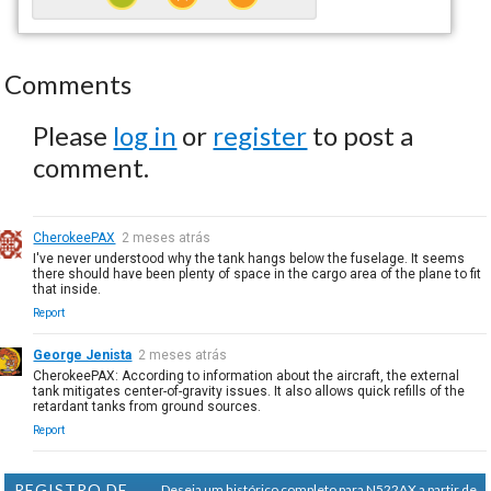
Comments
Please
log in
or
register
to post a
comment.
CherokeePAX
2 meses atrás
I've never understood why the tank hangs below the fuselage. It seems
there should have been plenty of space in the cargo area of the plane to fit
that inside.
Report
George Jenista
2 meses atrás
CherokeePAX: According to information about the aircraft, the external
tank mitigates center-of-gravity issues. It also allows quick refills of the
retardant tanks from ground sources.
Report
REGISTRO DE
Deseja um histórico completo para N522AX a partir de