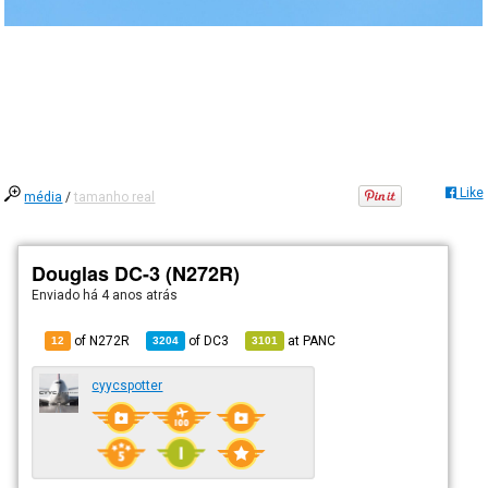
Like
média
/
tamanho real
Douglas DC-3 (N272R)
Enviado há
4 anos atrás
of N272R
of
DC3
at
PANC
12
3204
3101
cyycspotter