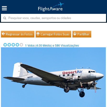
Regressar às Fotos
Carregar Fotos Suas
Partilhar
1
Votos (
4.00
Média) e
586
Visualizações