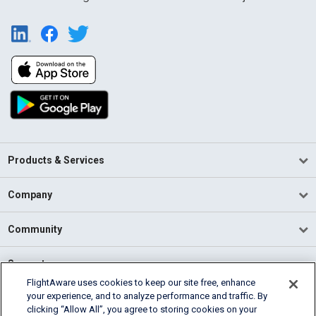
Products & Services
Company
Community
Support
FlightAware uses cookies to keep our site free, enhance
your experience, and to analyze performance and traffic. By
English (USA)
clicking “Allow All”, you agree to storing cookies on your
2026 FlightAware