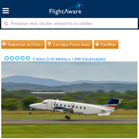
Regressar às Fotos
Carregar Fotos Suas
Partilhar
5
Votos (
5.00
Média) e
1.896
Visualizações