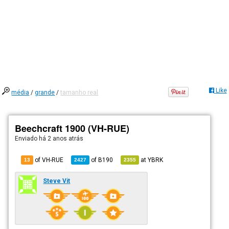
Like
média
/
grande
/
tamanho real
Beechcraft 1900 (VH-RUE)
Enviado há
2 anos atrás
of VH-RUE
of
B190
at
YBRK
13
2427
2355
Steve Vit