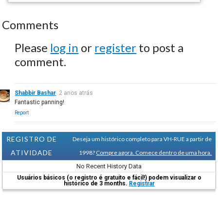
Comments
Please
log in
or
register
to post a
comment.
Shabbir Bashar
2 anos atrás
Fantastic panning!
Report
REGISTRO DE
Deseja um histórico completo para VH-RUE a partir de
ATIVIDADE
1998?
Compre agora. Comece dentro de uma hora.
No Recent History Data
Usuários básicos (o registro é gratuito e fácil!) podem visualizar o
histórico de 3 months.
Registrar