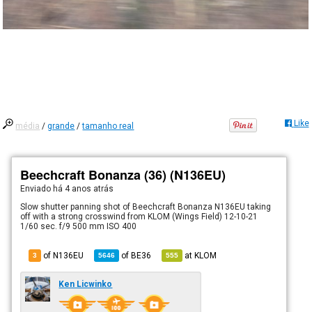
Like
média
/
grande
/
tamanho real
Beechcraft Bonanza (36) (N136EU)
Enviado há
4 anos atrás
Slow shutter panning shot of Beechcraft Bonanza N136EU taking
off with a strong crosswind from KLOM (Wings Field) 12-10-21
1/60 sec. f/9 500 mm ISO 400
of N136EU
of
BE36
at
KLOM
3
5646
555
Ken Licwinko