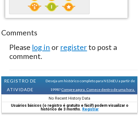
Comments
Please
log in
or
register
to post a
comment.
REGISTRO DE
Deseja um histórico completo para N136EU a partir de
ATIVIDADE
1998?
Compre agora. Comece dentro de uma hora.
No Recent History Data
Usuários básicos (o registro é gratuito e fácil!) podem visualizar o
histórico de 3 months.
Registrar