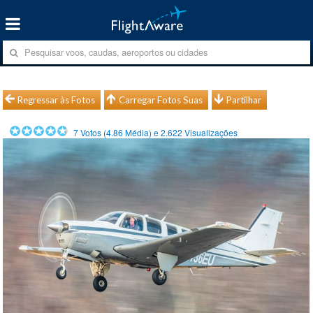
Regressar às Fotos
Carregar Fotos Suas
Partilhar
7
Votos (
4.86
Média) e
2.622
Visualizações