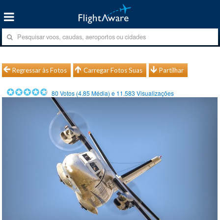
Regressar às Fotos
Carregar Fotos Suas
Partilhar
80
Votos (
4.85
Média) e
11.583
Visualizações