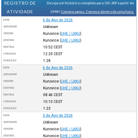
REGISTRO DE
Deseja um histórico completo para OK-JRP a partir de
ATIVIDADE
1998?
Compre agora. Comece dentro de uma hora.
6 de Ago de 2026
DATA
Unknown
AERONAVE
Kunovice
(
UHE / LKKU
)
ORIGEM
Kunovice
(
UHE / LKKU
)
DESTINO
10:52
CEST
PARTIDA
12:20
CEST
CHEGADA
1:28
DURAÇÃO
6 de Ago de 2026
DATA
Unknown
AERONAVE
Kunovice
(
UHE / LKKU
)
ORIGEM
Kunovice
(
UHE / LKKU
)
DESTINO
08:46
CEST
PARTIDA
10:10
CEST
CHEGADA
1:23
DURAÇÃO
5 de Ago de 2026
DATA
Unknown
AERONAVE
Kunovice
(
UHE / LKKU
)
ORIGEM
Kunovice
(
UHE / LKKU
)
DESTINO