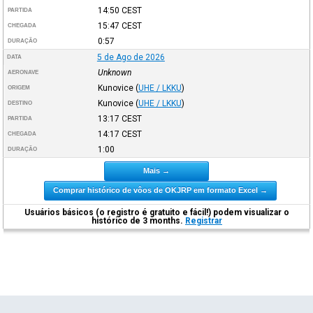
14:50
CEST
PARTIDA
15:47
CEST
CHEGADA
0:57
DURAÇÃO
5 de Ago de 2026
DATA
Unknown
AERONAVE
Kunovice
(
UHE / LKKU
)
ORIGEM
Kunovice
(
UHE / LKKU
)
DESTINO
13:17
CEST
PARTIDA
14:17
CEST
CHEGADA
1:00
DURAÇÃO
Mais →
Comprar histórico de vôos de OKJRP em formato Excel →
Usuários básicos (o registro é gratuito e fácil!) podem visualizar o
histórico de 3 months.
Registrar