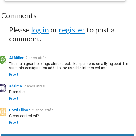
Comments
Please
log in
or
register
to post a
comment.
Al Miller
2 anos atrás
The main gear housings almost look like sponsons on a flying boat. I'm
sure this configuration adds to the useable interior volume.
Report
adelma
2 anos atrás
Dramatic!!
Report
Boyd Ellison
2 anos atrás
Cross-controlled?
Report