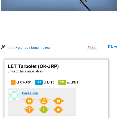
Like
média
/
grande
/
tamanho real
LET Turbolet (OK-JRP)
Enviado há
2 anos atrás
of OK-JRP
of
L410
at
LKMT
1
128
553
Pavel Hon