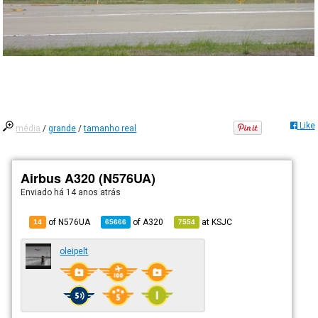
Like
média
/
grande
/
tamanho real
Airbus A320 (N576UA)
Enviado há
14 anos atrás
of N576UA
of
A320
at
KSJC
14
65666
7554
oleipelt