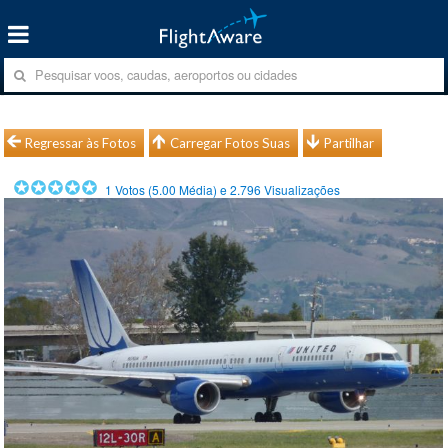
Regressar às Fotos
Carregar Fotos Suas
Partilhar
1
Votos (
5.00
Média) e
2.796
Visualizações