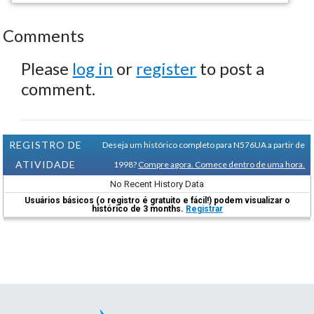
Comments
Please
log in
or
register
to post a
comment.
REGISTRO DE
Deseja um histórico completo para N576UA a partir de
ATIVIDADE
1998?
Compre agora. Comece dentro de uma hora.
No Recent History Data
Usuários básicos (o registro é gratuito e fácil!) podem visualizar o
histórico de 3 months.
Registrar