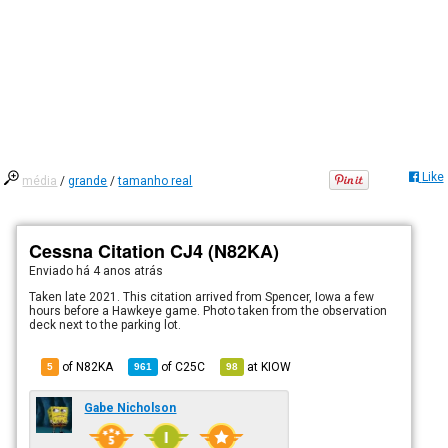
Like
média
/
grande
/
tamanho real
Cessna Citation CJ4 (N82KA)
Enviado há
4 anos atrás
Taken late 2021. This citation arrived from Spencer, Iowa a few
hours before a Hawkeye game. Photo taken from the observation
deck next to the parking lot.
of N82KA
of
C25C
at
KIOW
5
961
98
Gabe Nicholson