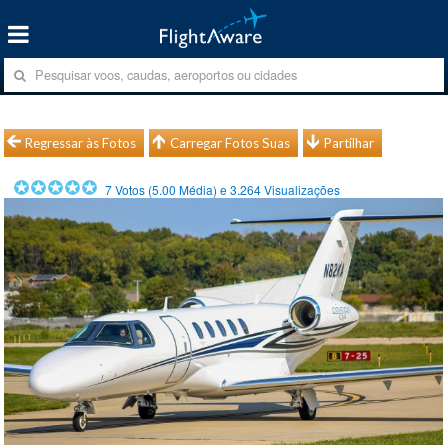
Regressar às Fotos
Carregar Fotos Suas
Partilhar
7
Votos (
5.00
Média) e
3.264
Visualizações