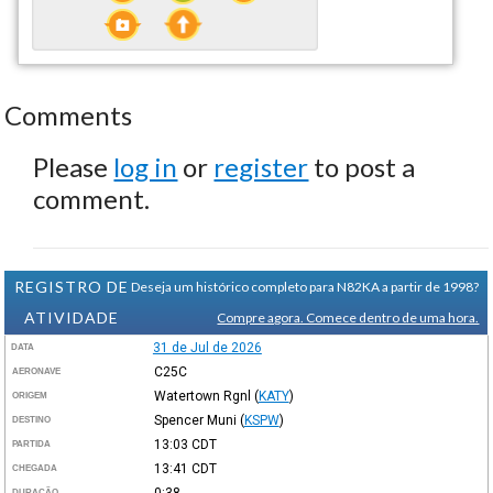
Comments
Please
log in
or
register
to post a
comment.
REGISTRO DE
Deseja um histórico completo para N82KA a partir de 1998?
ATIVIDADE
Compre agora. Comece dentro de uma hora.
31 de Jul de 2026
DATA
C25C
AERONAVE
Watertown Rgnl
(
KATY
)
ORIGEM
Spencer Muni
(
KSPW
)
DESTINO
13:03
CDT
PARTIDA
13:41
CDT
CHEGADA
0:38
DURAÇÃO