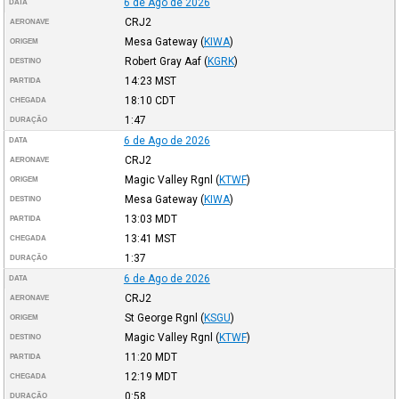
6 de Ago de 2026
DATA
CRJ2
AERONAVE
Mesa Gateway
(
KIWA
)
ORIGEM
Robert Gray Aaf
(
KGRK
)
DESTINO
14:23
MST
PARTIDA
18:10
CDT
CHEGADA
1:47
DURAÇÃO
6 de Ago de 2026
DATA
CRJ2
AERONAVE
Magic Valley Rgnl
(
KTWF
)
ORIGEM
Mesa Gateway
(
KIWA
)
DESTINO
13:03
MDT
PARTIDA
13:41
MST
CHEGADA
1:37
DURAÇÃO
6 de Ago de 2026
DATA
CRJ2
AERONAVE
St George Rgnl
(
KSGU
)
ORIGEM
Magic Valley Rgnl
(
KTWF
)
DESTINO
11:20
MDT
PARTIDA
12:19
MDT
CHEGADA
0:58
DURAÇÃO