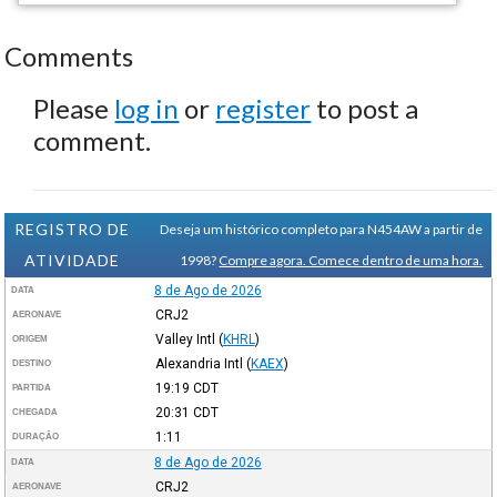
Comments
Please
log in
or
register
to post a
comment.
REGISTRO DE
Deseja um histórico completo para N454AW a partir de
ATIVIDADE
1998?
Compre agora. Comece dentro de uma hora.
8 de Ago de 2026
DATA
CRJ2
AERONAVE
Valley Intl
(
KHRL
)
ORIGEM
Alexandria Intl
(
KAEX
)
DESTINO
19:19
CDT
PARTIDA
20:31
CDT
CHEGADA
1:11
DURAÇÃO
8 de Ago de 2026
DATA
CRJ2
AERONAVE