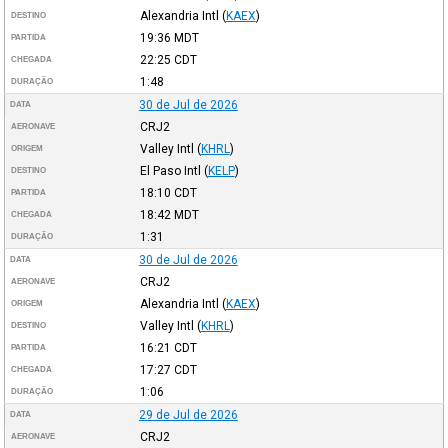
Alexandria Intl
(
KAEX
)
DESTINO
19:36
MDT
PARTIDA
22:25
CDT
CHEGADA
1:48
DURAÇÃO
30 de Jul de 2026
DATA
CRJ2
AERONAVE
Valley Intl
(
KHRL
)
ORIGEM
El Paso Intl
(
KELP
)
DESTINO
18:10
CDT
PARTIDA
18:42
MDT
CHEGADA
1:31
DURAÇÃO
30 de Jul de 2026
DATA
CRJ2
AERONAVE
Alexandria Intl
(
KAEX
)
ORIGEM
Valley Intl
(
KHRL
)
DESTINO
16:21
CDT
PARTIDA
17:27
CDT
CHEGADA
1:06
DURAÇÃO
29 de Jul de 2026
DATA
CRJ2
AERONAVE