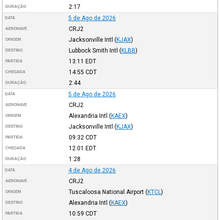
2:17
DURAÇÃO
5 de Ago de 2026
DATA
CRJ2
AERONAVE
Jacksonville Intl
(
KJAX
)
ORIGEM
Lubbock Smith Intl
(
KLBB
)
DESTINO
13:11
EDT
PARTIDA
14:55
CDT
CHEGADA
2:44
DURAÇÃO
5 de Ago de 2026
DATA
CRJ2
AERONAVE
Alexandria Intl
(
KAEX
)
ORIGEM
Jacksonville Intl
(
KJAX
)
DESTINO
09:32
CDT
PARTIDA
12:01
EDT
CHEGADA
1:28
DURAÇÃO
4 de Ago de 2026
DATA
CRJ2
AERONAVE
Tuscaloosa National Airport
(
KTCL
)
ORIGEM
Alexandria Intl
(
KAEX
)
DESTINO
10:59
CDT
PARTIDA