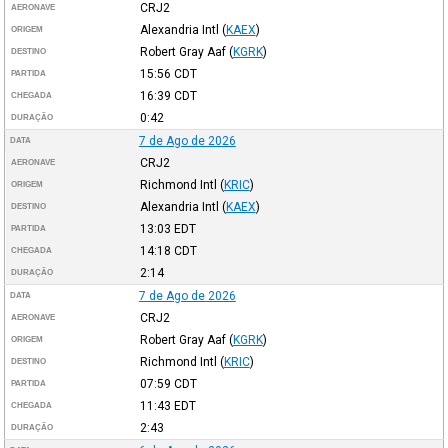
CRJ2
AERONAVE
Alexandria Intl
(
KAEX
)
ORIGEM
Robert Gray Aaf
(
KGRK
)
DESTINO
15:56
CDT
PARTIDA
16:39
CDT
CHEGADA
0:42
DURAÇÃO
7 de Ago de 2026
DATA
CRJ2
AERONAVE
Richmond Intl
(
KRIC
)
ORIGEM
Alexandria Intl
(
KAEX
)
DESTINO
13:03
EDT
PARTIDA
14:18
CDT
CHEGADA
2:14
DURAÇÃO
7 de Ago de 2026
DATA
CRJ2
AERONAVE
Robert Gray Aaf
(
KGRK
)
ORIGEM
Richmond Intl
(
KRIC
)
DESTINO
07:59
CDT
PARTIDA
11:43
EDT
CHEGADA
2:43
DURAÇÃO