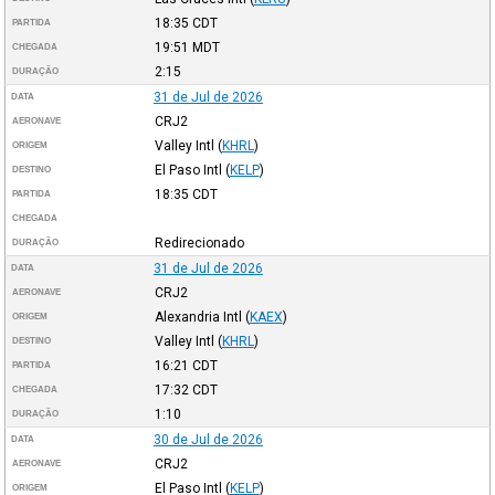
18:35
CDT
PARTIDA
19:51
MDT
CHEGADA
2:15
DURAÇÃO
31 de Jul de 2026
DATA
CRJ2
AERONAVE
Valley Intl
(
KHRL
)
ORIGEM
El Paso Intl
(
KELP
)
DESTINO
18:35
CDT
PARTIDA
CHEGADA
Redirecionado
DURAÇÃO
31 de Jul de 2026
DATA
CRJ2
AERONAVE
Alexandria Intl
(
KAEX
)
ORIGEM
Valley Intl
(
KHRL
)
DESTINO
16:21
CDT
PARTIDA
17:32
CDT
CHEGADA
1:10
DURAÇÃO
30 de Jul de 2026
DATA
CRJ2
AERONAVE
El Paso Intl
(
KELP
)
ORIGEM