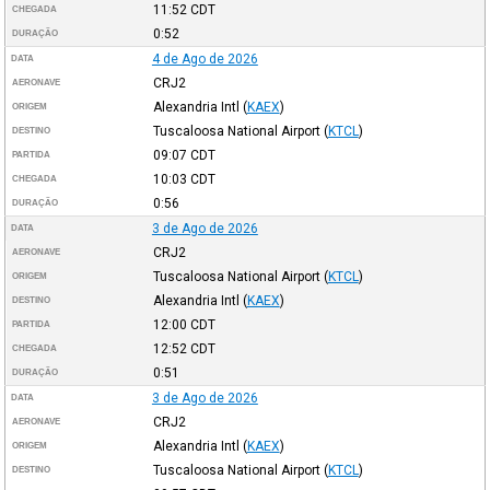
11:52
CDT
CHEGADA
0:52
DURAÇÃO
4 de Ago de 2026
DATA
CRJ2
AERONAVE
Alexandria Intl
(
KAEX
)
ORIGEM
Tuscaloosa National Airport
(
KTCL
)
DESTINO
09:07
CDT
PARTIDA
10:03
CDT
CHEGADA
0:56
DURAÇÃO
3 de Ago de 2026
DATA
CRJ2
AERONAVE
Tuscaloosa National Airport
(
KTCL
)
ORIGEM
Alexandria Intl
(
KAEX
)
DESTINO
12:00
CDT
PARTIDA
12:52
CDT
CHEGADA
0:51
DURAÇÃO
3 de Ago de 2026
DATA
CRJ2
AERONAVE
Alexandria Intl
(
KAEX
)
ORIGEM
Tuscaloosa National Airport
(
KTCL
)
DESTINO