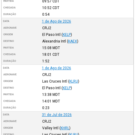
09:57
CDT
PARTIDA
10:52
CDT
CHEGADA
0:54
DURAÇÃO
1 de Ago de 2026
DATA
CRJ2
AERONAVE
El Paso Intl
(
KELP
)
ORIGEM
Alexandria Intl
(
KAEX
)
DESTINO
15:08
MDT
PARTIDA
18:01
CDT
CHEGADA
1:52
DURAÇÃO
1 de Ago de 2026
DATA
CRJ2
AERONAVE
Las Cruces Intl
(
KLRU
)
ORIGEM
El Paso Intl
(
KELP
)
DESTINO
13:38
MDT
PARTIDA
14:01
MDT
CHEGADA
0:23
DURAÇÃO
31 de Jul de 2026
DATA
CRJ2
AERONAVE
Valley Intl
(
KHRL
)
ORIGEM
Las Cruces Intl
(
KLRU
)
DESTINO