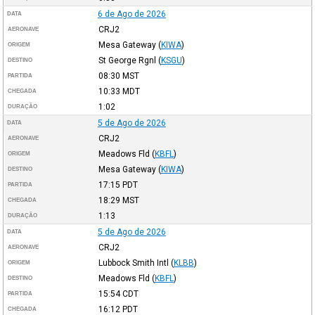
6 de Ago de 2026
DATA
CRJ2
AERONAVE
Mesa Gateway
(
KIWA
)
ORIGEM
St George Rgnl
(
KSGU
)
DESTINO
08:30
MST
PARTIDA
10:33
MDT
CHEGADA
1:02
DURAÇÃO
5 de Ago de 2026
DATA
CRJ2
AERONAVE
Meadows Fld
(
KBFL
)
ORIGEM
Mesa Gateway
(
KIWA
)
DESTINO
17:15
PDT
PARTIDA
18:29
MST
CHEGADA
1:13
DURAÇÃO
5 de Ago de 2026
DATA
CRJ2
AERONAVE
Lubbock Smith Intl
(
KLBB
)
ORIGEM
Meadows Fld
(
KBFL
)
DESTINO
15:54
CDT
PARTIDA
16:12
PDT
CHEGADA