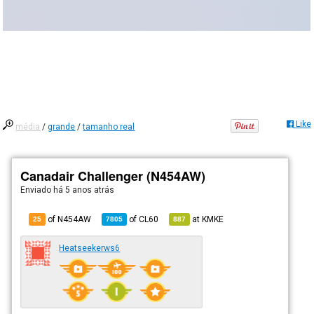
Like
média
/
grande
/
tamanho real
Canadair Challenger (N454AW)
Enviado há
5 anos atrás
of N454AW
of
CL60
at
KMKE
25
7805
887
Heatseekerws6