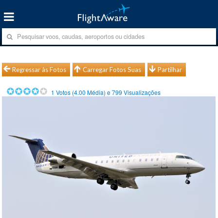
Regressar às Fotos
Carregar Fotos Suas
Partilhar
1
Votos (
4.00
Média) e
799
Visualizações