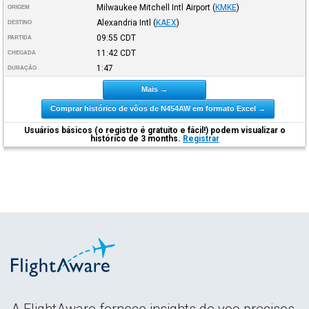
Milwaukee Mitchell Intl Airport
(
KMKE
)
ORIGEM
Alexandria Intl
(
KAEX
)
DESTINO
09:55
CDT
PARTIDA
11:42
CDT
CHEGADA
1:47
DURAÇÃO
Mais →
Comprar histórico de vôos de N454AW em formato Excel →
Usuários básicos (o registro é gratuito e fácil!) podem visualizar o
histórico de 3 months.
Registrar
A FlightAware fornece insights de voo precisos