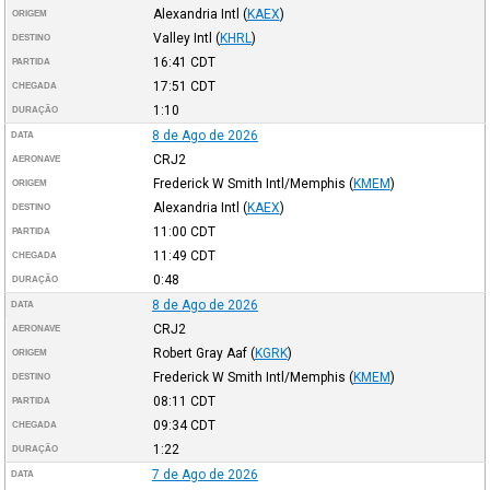
Alexandria Intl
(
KAEX
)
ORIGEM
Valley Intl
(
KHRL
)
DESTINO
16:41
CDT
PARTIDA
17:51
CDT
CHEGADA
1:10
DURAÇÃO
8 de Ago de 2026
DATA
CRJ2
AERONAVE
Frederick W Smith Intl/Memphis
(
KMEM
)
ORIGEM
Alexandria Intl
(
KAEX
)
DESTINO
11:00
CDT
PARTIDA
11:49
CDT
CHEGADA
0:48
DURAÇÃO
8 de Ago de 2026
DATA
CRJ2
AERONAVE
Robert Gray Aaf
(
KGRK
)
ORIGEM
Frederick W Smith Intl/Memphis
(
KMEM
)
DESTINO
08:11
CDT
PARTIDA
09:34
CDT
CHEGADA
1:22
DURAÇÃO
7 de Ago de 2026
DATA