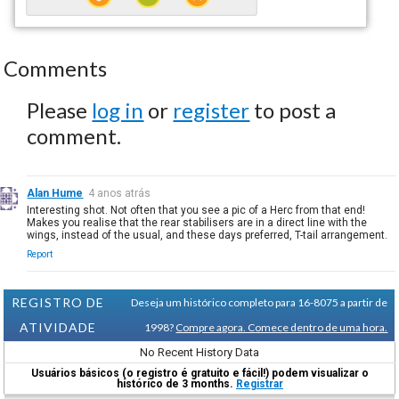
Comments
Please
log in
or
register
to post a
comment.
Alan Hume
4 anos atrás
Interesting shot. Not often that you see a pic of a Herc from that end!
Makes you realise that the rear stabilisers are in a direct line with the
wings, instead of the usual, and these days preferred, T-tail arrangement.
Report
REGISTRO DE
Deseja um histórico completo para 16-8075 a partir de
ATIVIDADE
1998?
Compre agora. Comece dentro de uma hora.
No Recent History Data
Usuários básicos (o registro é gratuito e fácil!) podem visualizar o
histórico de 3 months.
Registrar