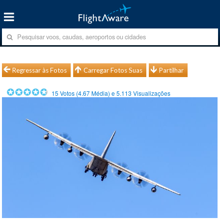
Regressar às Fotos
Carregar Fotos Suas
Partilhar
15
Votos (
4.67
Média) e
5.113
Visualizações