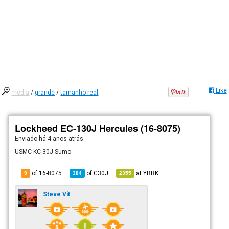
Like
média
/
grande
/
tamanho real
Lockheed EC-130J Hercules (16-8075)
Enviado há
4 anos atrás
USMC KC-30J Sumo
of 16-8075
of
C30J
at
YBRK
9
384
2355
Steve Vit