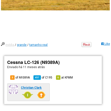
Like
média
/
grande
/
tamanho real
Cessna LC-126 (N9389A)
Enviado há
11 meses atrás
of N9389A
of
C195
at
KFMM
3
457
6
Christian Clark