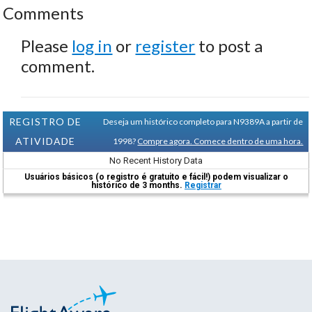
Comments
Please
log in
or
register
to post a
comment.
REGISTRO DE
Deseja um histórico completo para N9389A a partir de
ATIVIDADE
1998?
Compre agora. Comece dentro de uma hora.
No Recent History Data
Usuários básicos (o registro é gratuito e fácil!) podem visualizar o
histórico de 3 months.
Registrar