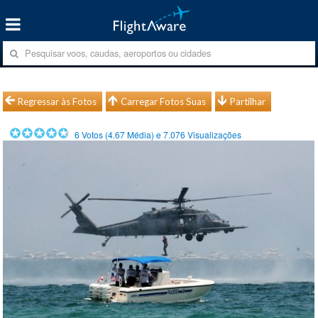
Regressar às Fotos
Carregar Fotos Suas
Partilhar
6
Votos (
4.67
Média) e
7.076
Visualizações