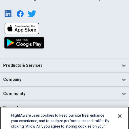
Products & Services
Company
Community
Support
FlightAware uses cookies to keep our site free, enhance
your experience, and to analyze performance and traffic. By
English (USA)
clicking “Allow All”, you agree to storing cookies on your
2026 FlightAware