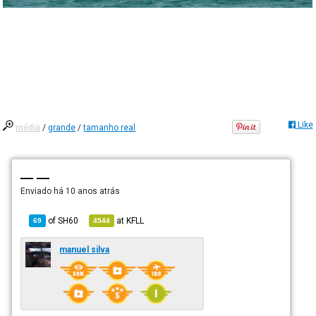
Like
média
/
grande
/
tamanho real
— —
Enviado há
10 anos atrás
of
SH60
at
KFLL
69
4544
manuel silva