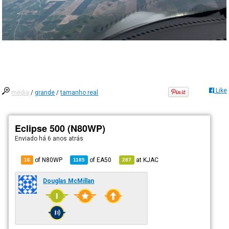
Like
média
/
grande
/
tamanho real
Eclipse 500 (N80WP)
Enviado há
6 anos atrás
of N80WP
of
EA50
at
KJAC
16
1185
287
Douglas McMillan