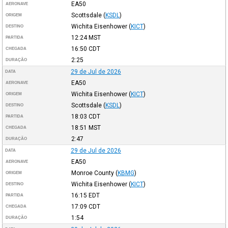
EA50
AERONAVE
Scottsdale
(
KSDL
)
ORIGEM
Wichita Eisenhower
(
KICT
)
DESTINO
12:24
MST
PARTIDA
16:50
CDT
CHEGADA
2:25
DURAÇÃO
29 de Jul de 2026
DATA
EA50
AERONAVE
Wichita Eisenhower
(
KICT
)
ORIGEM
Scottsdale
(
KSDL
)
DESTINO
18:03
CDT
PARTIDA
18:51
MST
CHEGADA
2:47
DURAÇÃO
29 de Jul de 2026
DATA
EA50
AERONAVE
Monroe County
(
KBMG
)
ORIGEM
Wichita Eisenhower
(
KICT
)
DESTINO
16:15
EDT
PARTIDA
17:09
CDT
CHEGADA
1:54
DURAÇÃO