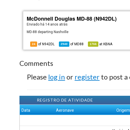
McDonnell Douglas MD-88 (N942DL)
Enviado há
14 anos atrás
MD-88 departing Nashville
of N942DL
of
MD88
at
KBNA
24
2940
1766
Comments
Please
log in
or
register
to post a
REGISTRO DE ATIVIDADE
Data
Aeronave
Orige