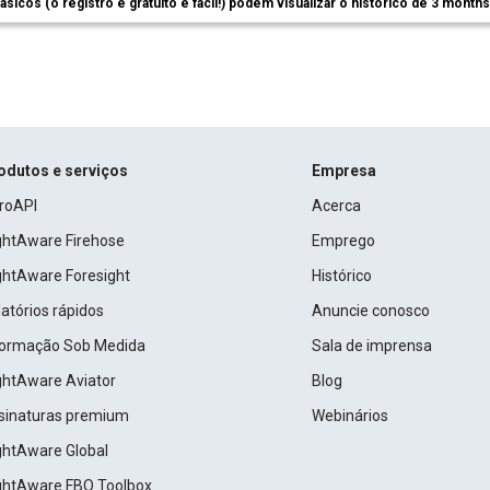
ásicos (o registro é gratuito e fácil!) podem visualizar o histórico de 3 month
odutos e serviços
Empresa
roAPI
Acerca
ightAware Firehose
Emprego
ightAware Foresight
Histórico
atórios rápidos
Anuncie conosco
formação Sob Medida
Sala de imprensa
ightAware Aviator
Blog
sinaturas premium
Webinários
ightAware Global
ightAware FBO Toolbox