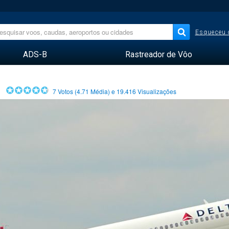
Esqueceu 
ADS-B
Rastreador de Vôo
7
Votos (
4.71
Média) e
19.416
Visualizações