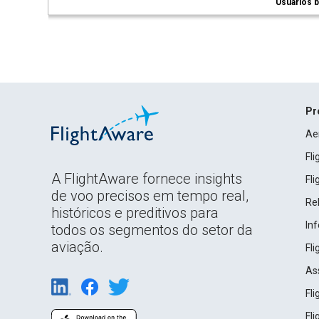
Usuários b
Pr
Ae
Fl
A FlightAware fornece insights
Fl
de voo precisos em tempo real,
Rel
históricos e preditivos para
In
todos os segmentos do setor da
aviação.
Fl
As
Fl
Fl