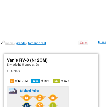
Like
média
/
grande
/
tamanho real
Van's RV-8 (N12CM)
Enviado há
5 anos atrás
8-16-2020
of N12CM
of
RV8
at
C77
1
1251
117
Michael Fuller