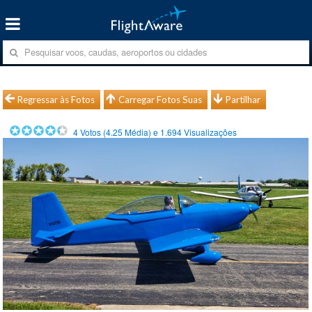
Regressar às Fotos
Carregar Fotos Suas
Partilhar
4
Votos (
4.25
Média) e
1.694
Visualizações