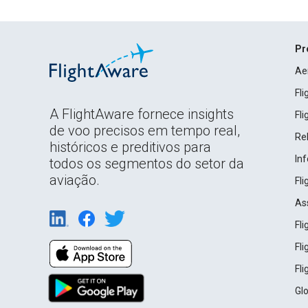
Pr
Ae
Fl
A FlightAware fornece insights
Fl
de voo precisos em tempo real,
Rel
históricos e preditivos para
In
todos os segmentos do setor da
aviação.
Fl
As
Fl
Fl
Fl
Gl