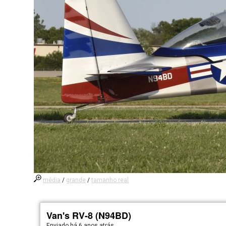
média
/
grande
/
tamanho real
Van's RV-8 (N94BD)
Enviado há
6 anos atrás