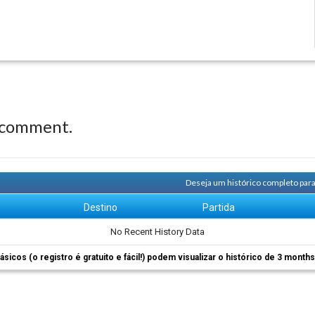
 comment.
Deseja um histórico completo par
m
Destino
Partida
No Recent History Data
ásicos (o registro é gratuito e fácil!) podem visualizar o histórico de 3 month