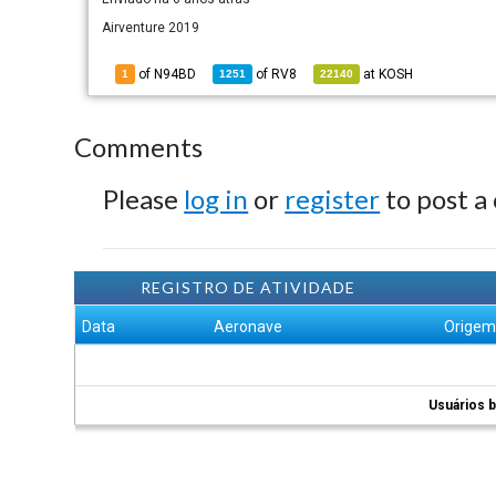
Airventure 2019
of N94BD
of
RV8
at
KOSH
1
1251
22140
Comments
Please
log in
or
register
to post a
REGISTRO DE ATIVIDADE
Data
Aeronave
Orige
Usuários b