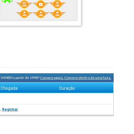
a N94BD a partir de 1998?
Compre agora. Comece dentro de uma hora.
Chegada
Duração
s.
Registrar