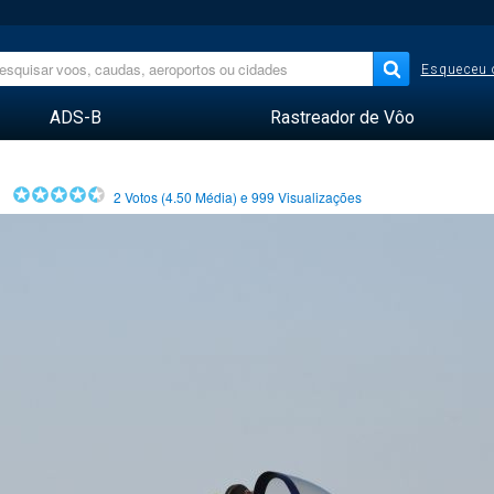
Esqueceu 
ADS-B
Rastreador de Vôo
2
Votos (
4.50
Média) e
999
Visualizações