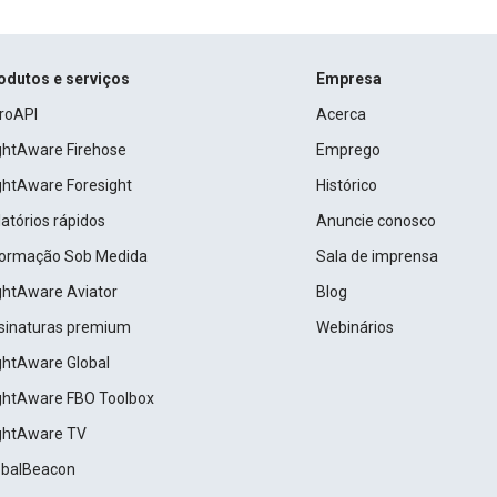
odutos e serviços
Empresa
roAPI
Acerca
ightAware Firehose
Emprego
ightAware Foresight
Histórico
atórios rápidos
Anuncie conosco
formação Sob Medida
Sala de imprensa
ightAware Aviator
Blog
sinaturas premium
Webinários
ightAware Global
ightAware FBO Toolbox
ightAware TV
obalBeacon