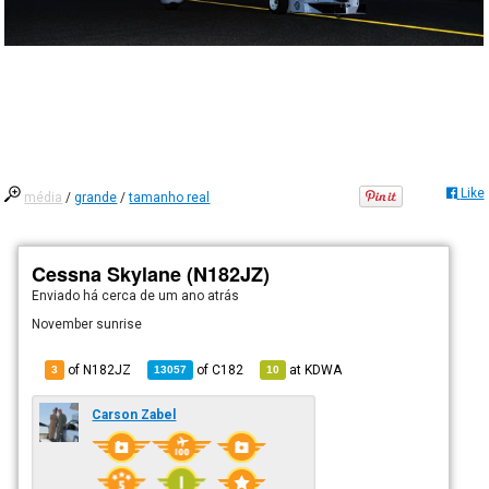
Like
média
/
grande
/
tamanho real
Cessna Skylane (N182JZ)
Enviado há
cerca de um ano atrás
November sunrise
of N182JZ
of
C182
at
KDWA
3
13057
10
Carson Zabel