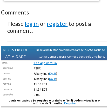
Comments
Please
log in
or
register
to post a
comment.
REGISTRO DE
Deseja um histórico completo para N153AS a partir de
ATIVIDADE
1998?
Compre agora. Comece dentro de uma hora.
1 de Ago de 2026
DATA
P28R
AERONAVE
Albany Intl
(
KALB
)
ORIGEM
Albany Intl
(
KALB
)
DESTINO
11:50
EDT
PARTIDA
11:54
EDT
CHEGADA
0:04
DURAÇÃO
Usuários básicos (o registro é gratuito e fácil!) podem visualizar o
histórico de 3 months.
Registrar