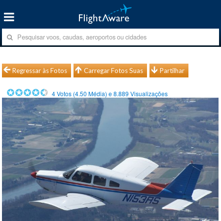
Regressar às Fotos
Carregar Fotos Suas
Partilhar
4
Votos (
4.50
Média) e
8.889
Visualizações