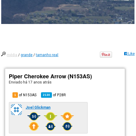
Like
média
/
grande
/
tamanho real
Piper Cherokee Arrow (N153AS)
Enviado há
17 anos atrás
of N153AS
of
P28R
1
2130
Joel Glickman