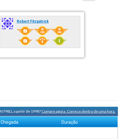
Robert Fitzpatrick
 N798LL a partir de 1998?
Compre agora. Comece dentro de uma hora.
Chegada
Duração