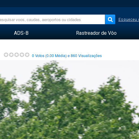
Esqueceu 
ADS-B
Rastreador de Vôo
0
Votos (
0.00
Média) e
860
Visualizações