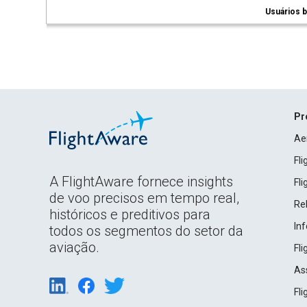
Usuários b
Pr
Ae
Fl
A FlightAware fornece insights
Fl
de voo precisos em tempo real,
Rel
históricos e preditivos para
In
todos os segmentos do setor da
aviação.
Fl
As
Fl