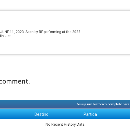
E 11, 2023: Seen by RF performing at the 2023
ini Jet.
 comment.
Deseja um histórico completo para
m
Destino
Partida
No Recent History Data