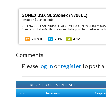
SONEX JSX SubSonex (N798LL)
Enviado há
3 anos atrás
GREENWOOD LAKE AIRPORT, WEST MILFORD, NEW JERSEY, USA-JUN
Greenwood Lake Air Show was aerobatic pilot Tom Larkin in his M
of N798LL
of
JSX
at
4N1
17
13
97
Comments
Please
log in
or
register
to post a
REGISTRO DE ATIVIDADE
Data
Aeronave
Orige