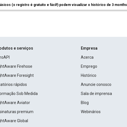
ásicos (o registro é gratuito e fácil!) podem visualizar o histórico de 3 month
odutos e serviços
Empresa
roAPI
Acerca
ightAware Firehose
Emprego
ightAware Foresight
Histórico
atórios rápidos
Anuncie conosco
formação Sob Medida
Sala de imprensa
ightAware Aviator
Blog
sinaturas premium
Webinários
ightAware Global