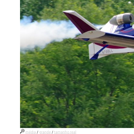
média
/
grande
/
tamanho real