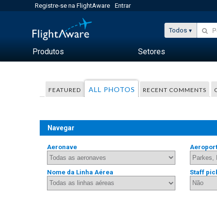
Registre-se na FlightAware
Entrar
Todos
Produtos
Setores
ALL PHOTOS
FEATURED
RECENT COMMENTS
Navegar
Aeronave
Aeropor
Nome da Linha Aérea
Staff pic