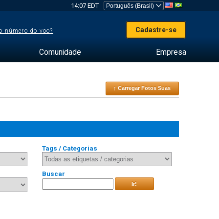
14:07 EDT
Cadastre-se
o número do voo?
Comunidade
Empresa
↑ Carregar Fotos Suas
Tags / Categorias
Buscar
Ir!