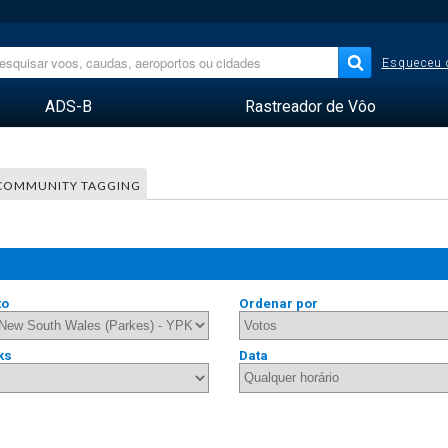
Esqueceu 
ADS-B
Rastreador de Vôo
COMMUNITY TAGGING
to
Ordenar por
ks
Data