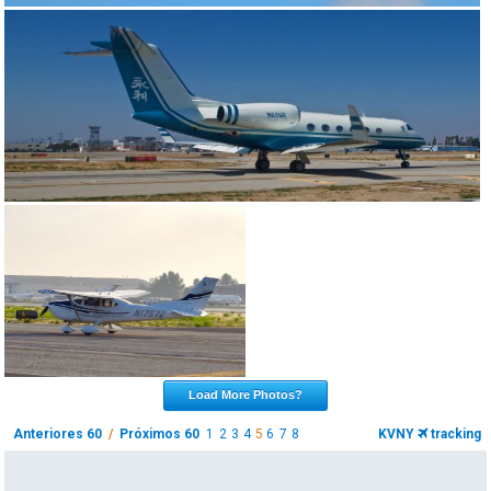
Load More Photos?
Anteriores 60
/
Próximos 60
1
2
3
4
5
6
7
8
KVNY
tracking