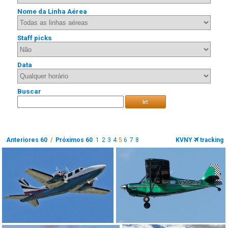
Nome da Linha Aérea
Staff picks
Data
Buscar
Ir!
Anteriores 60
/
Próximos 60
1
2
3
4
5
6
7
8
KVNY
tracking