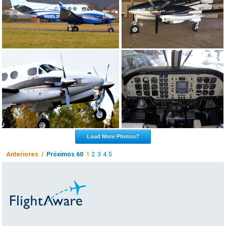
Load More Photos?
Anteriores /
Próximos 60
1
2
3
4
5