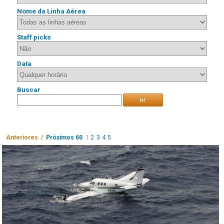
Nome da Linha Aérea
Staff picks
Data
Buscar
Ir!
Anteriores /
Próximos 60
1
2
3
4
5