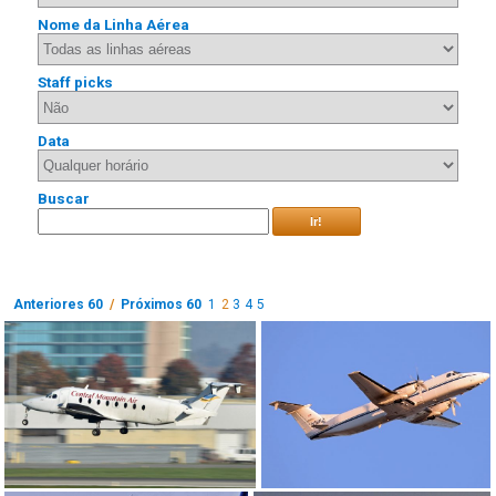
Nome da Linha Aérea
Staff picks
Data
Buscar
Ir!
Anteriores 60
/
Próximos 60
1
2
3
4
5