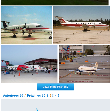
Load More Photos?
Anteriores 60
/
Próximos 60
1
2
3
4
5