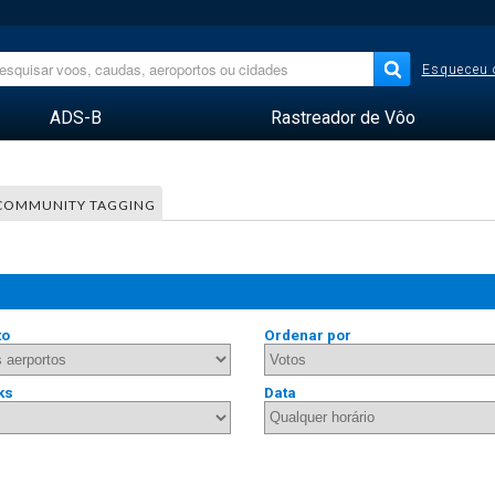
Esqueceu 
ADS-B
Rastreador de Vôo
COMMUNITY TAGGING
to
Ordenar por
ks
Data