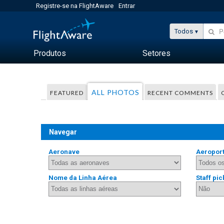
Registre-se na FlightAware
Entrar
Todos
Produtos
Setores
ALL PHOTOS
FEATURED
RECENT COMMENTS
Navegar
Aeronave
Aeropor
Nome da Linha Aérea
Staff pic