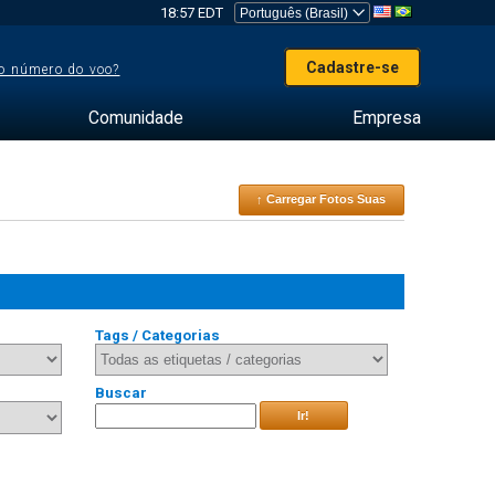
18:57 EDT
Cadastre-se
o número do voo?
Comunidade
Empresa
↑ Carregar Fotos Suas
Tags / Categorias
Buscar
Ir!