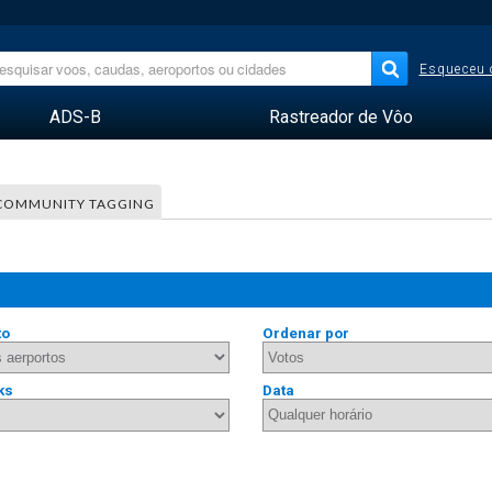
Esqueceu 
ADS-B
Rastreador de Vôo
COMMUNITY TAGGING
to
Ordenar por
ks
Data