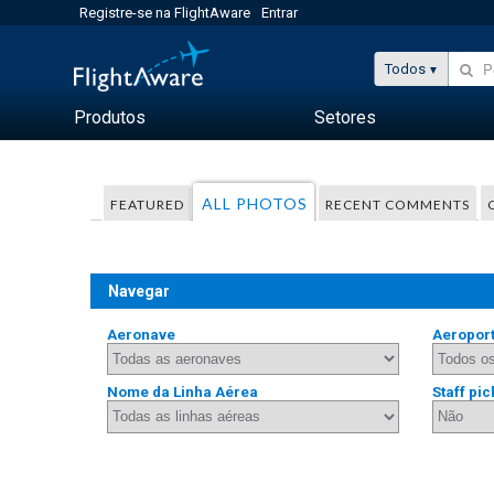
Registre-se na FlightAware
Entrar
Todos
Produtos
Setores
ALL PHOTOS
FEATURED
RECENT COMMENTS
Navegar
Aeronave
Aeropor
Nome da Linha Aérea
Staff pic