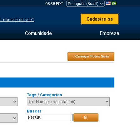
08:38 EDT
Cadastre-se
o número do voo?
Comunidade
Empresa
↑ Carregar Fotos Suas
Tags / Categorias
Buscar
Ir!