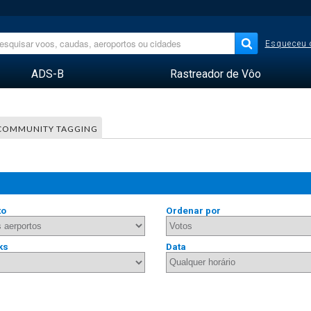
Esqueceu 
ADS-B
Rastreador de Vôo
COMMUNITY TAGGING
to
Ordenar por
ks
Data