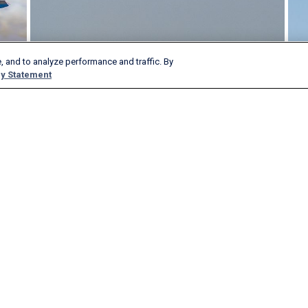
, and to analyze performance and traffic. By
y Statement
Produtos e serviços
Empresa
AeroAPI
Acerca
FlightAware Firehose
Emprego
FlightAware Foresight
Histórico
Relatórios rápidos
Anuncie conosco
Informação Sob Medida
Sala de imprensa
FlightAware Aviator
Blog
Assinaturas premium
Webinários