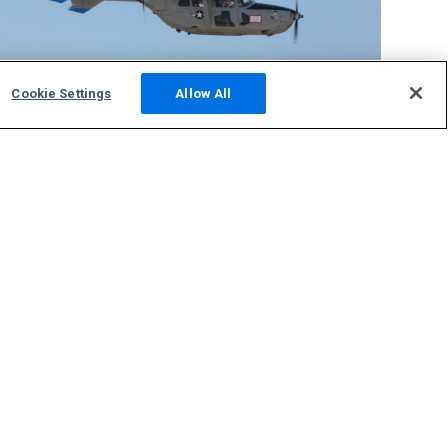
Cookie Settings
Allow All
Comunidade
Fotos
SQUAWKS
Fórum de Discussão
Hospedar um site ADS-B
Suporte
Contate-nos
FAQ