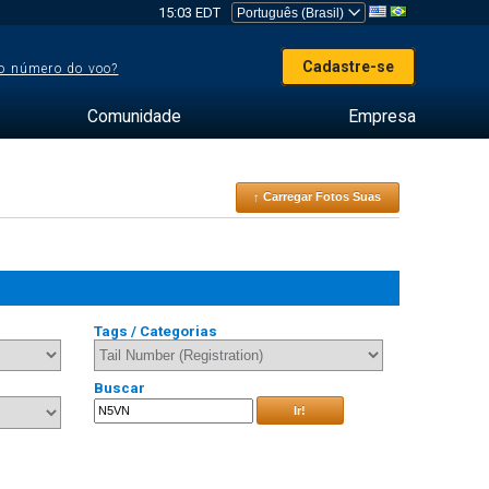
15:03 EDT
Cadastre-se
o número do voo?
Comunidade
Empresa
↑ Carregar Fotos Suas
Tags / Categorias
Buscar
Ir!