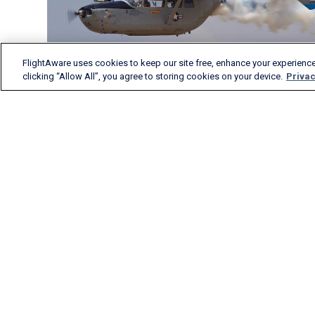
FlightAware uses cookies to keep our site free, enhance your experience
clicking “Allow All”, you agree to storing cookies on your device.
Privac
A FlightAware fornece
insights de voo precisos em
tempo real, históricos e
preditivos para todos os
segmentos do setor da
aviação.