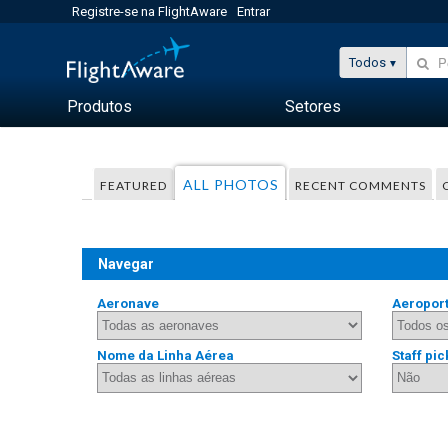
Registre-se na FlightAware
Entrar
Todos
Produtos
Setores
ALL PHOTOS
FEATURED
RECENT COMMENTS
Navegar
Aeronave
Aeropor
Nome da Linha Aérea
Staff pic