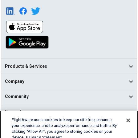
Products & Services
Company
Community
Support
FlightAware uses cookies to keep our site free, enhance
your experience, and to analyze performance and traffic. By
English (USA)
clicking “Allow All”, you agree to storing cookies on your
2026 FlightAware
device.
Privacy Statement