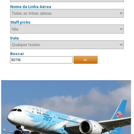
Nome da Linha Aérea
Staff picks
Data
Buscar
Ir!