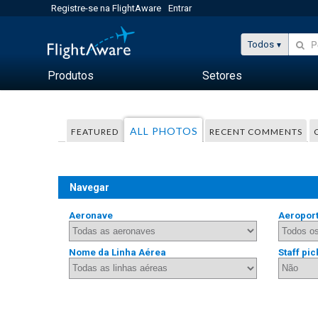
Registre-se na FlightAware
Entrar
Todos
Produtos
Setores
ALL PHOTOS
FEATURED
RECENT COMMENTS
Navegar
Aeronave
Aeropor
Nome da Linha Aérea
Staff pic