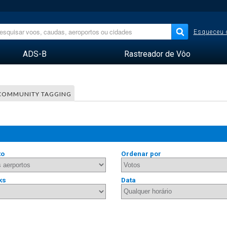
Esqueceu 
ADS-B
Rastreador de Vôo
COMMUNITY TAGGING
to
Ordenar por
ks
Data