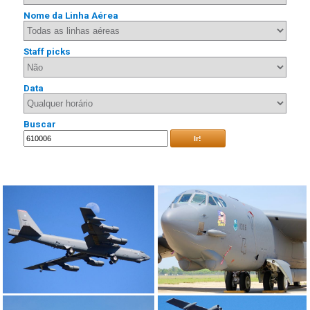
Nome da Linha Aérea
Staff picks
Data
Buscar
Ir!